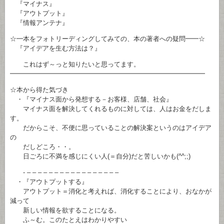
『マイナス』
『アウトプット』
『情報アンテナ』
☆━本をフォトリーディングしてみての、本の著者への疑問━━☆
『アイデアを生む方法は？』
これはず～っと知りたいと思ってます。
━━━━━━━━━━━━━━━━━━━━━━━━━━━━━━
☆本から得た気づき
・『マイナス面から発想する－お客様、店舗、社会』
マイナス面を解決してくれるものに対しては、人はお金をだしま
す。
だからこそ、不便に思っていることの解決案というのはアイデア
の
だしどころ・・。
日ごろに不満を感じにくい人(＝自分)だと苦しいかも(^^;;)
- – – – – – – – – – – – – – – – – –
・『アウトプットする』
アウトプット＝消化と考えれば、消化することにより、おなかが
減って
新しい情報を欲することになる。
ふ～む。このたとえはわかりやすい