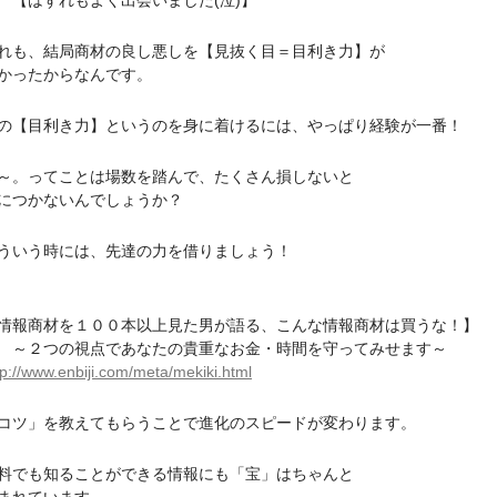
ずれもよく出会いました(泣)】
も、結局商材の良し悪しを【見抜く目＝目利き力】が
ったからなんです。
【目利き力】というのを身に着けるには、やっぱり経験が一番！
。ってことは場数を踏んで、たくさん損しないと
つかないんでしょうか？
いう時には、先達の力を借りましょう！
報商材を１００本以上見た男が語る、こんな情報商材は買うな！】
つの視点であなたの貴重なお金・時間を守ってみせます～
tp://www.enbiji.com/meta/mekiki.html
ツ」を教えてもらうことで進化のスピードが変わります。
でも知ることができる情報にも「宝」はちゃんと