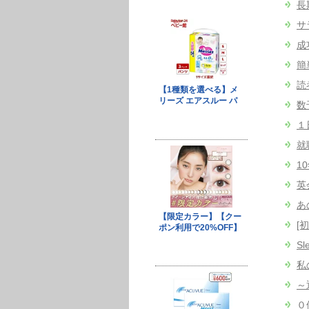
長
サ
成
簡
読
数
１
就
1
英
あ
[
S
私
～
０