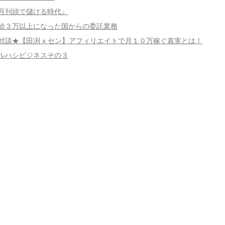
月刊頭で儲ける時代』
給３万以上になった国からの委託業務
対談★【田渕 x セン】アフィリエイトで月１０万稼ぐ真実とは！
ルハシビジネスその３