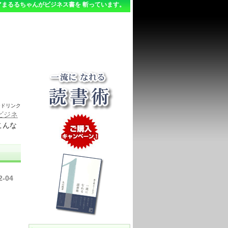
まるるちゃんがビジネス書を 斬っています。
ードリンク
ビジネ
こんな
】
2-04