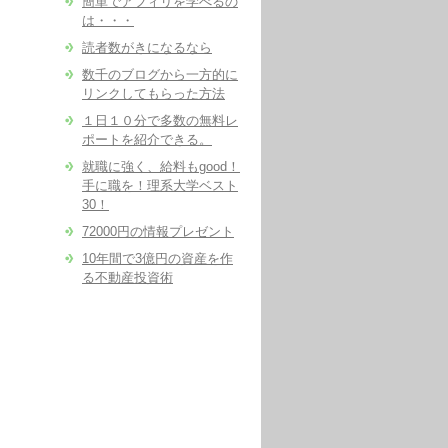
簡単でアフィリを学べるの
は・・・
読者数がきになるなら
数千のブログから一方的に
リンクしてもらった方法
１日１０分で多数の無料レ
ポートを紹介できる。
就職に強く、給料もgood！
手に職を！理系大学ベスト
30！
72000円の情報プレゼント
10年間で3億円の資産を作
る不動産投資術