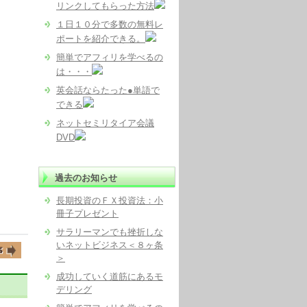
リンクしてもらった方法
１日１０分で多数の無料レ
ポートを紹介できる。
簡単でアフィリを学べるの
は・・・
英会話ならたった●単語で
できる
ネットセミリタイア会議
DVD
過去のお知らせ
長期投資のＦＸ投資法：小
冊子プレゼント
サラリーマンでも挫折しな
いネットビジネス＜８ヶ条
＞
成功していく道筋にあるモ
デリング