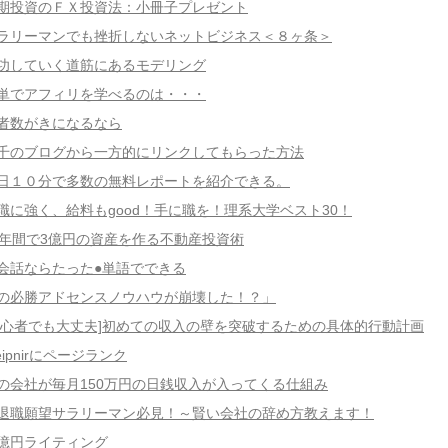
期投資のＦＸ投資法：小冊子プレゼント
ラリーマンでも挫折しないネットビジネス＜８ヶ条＞
功していく道筋にあるモデリング
単でアフィリを学べるのは・・・
者数がきになるなら
千のブログから一方的にリンクしてもらった方法
日１０分で多数の無料レポートを紹介できる。
職に強く、給料もgood！手に職を！理系大学ベスト30！
0年間で3億円の資産を作る不動産投資術
会話ならたった●単語でできる
の必勝アドセンスノウハウが崩壊した！？」
初心者でも大丈夫]初めての収入の壁を突破するための具体的行動計画
leipnirにページランク
の会社が毎月150万円の日銭収入が入ってくる仕組み
退職願望サラリーマン必見！～賢い会社の辞め方教えます！
億円ライティング