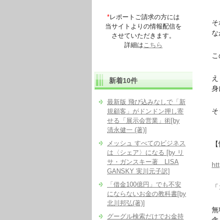
【は
*
レポートご請求の方には
それ
当サイトよりの情報配信を
なか
させていただきます。
詳細は
こちら
この
え～
新着10件
身に
最新版 飛び込みなしで「新
そう
規顧客」がドンドン押し寄
せる「展示会営業」術[by
清永健一 (著)]
メッシュ すべてのビジネス
【情
は〈シェア〉になる [by リ
～２
サ・ガンスキー著 LISA
ht
GANSKY 実川元子訳]
「借金100億円」でも不安
「コ
にならないお金の教科書[by
北川邦弘(著)]
無料
グーグル検索だけでお金持