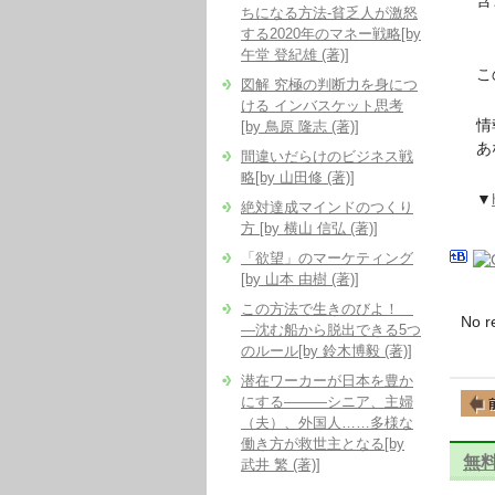
含
ちになる方法-貧乏人が激怒
する2020年のマネー戦略[by
午堂 登紀雄 (著)]
この
図解 究極の判断力を身につ
ける インバスケット思考
情報
[by 鳥原 隆志 (著)]
あな
間違いだらけのビジネス戦
略[by 山田修 (著)]
▼
絶対達成マインドのつくり
方 [by 横山 信弘 (著)]
「欲望」のマーケティング
[by 山本 由樹 (著)]
この方法で生きのびよ！
No r
―沈む船から脱出できる5つ
のルール[by 鈴木博毅 (著)]
潜在ワーカーが日本を豊か
にする―――シニア、主婦
（夫）、外国人……多様な
働き方が救世主となる[by
無
武井 繁 (著)]