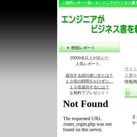
＜無料レポート版＞エンジニアがビジネス書
▼ 特別レポート
20000名以上が読んだ
人気レポート。
サイト
ス書
成功する頭の使い方とは？
１０倍の時間をかけずに、
情報
１０倍成功するには？
を無料でプレゼント！
まる
サー