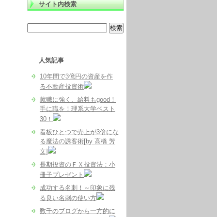
サイト内検索
人気記事
10年間で3億円の資産を作
る不動産投資術
就職に強く、給料もgood！
手に職を！理系大学ベスト
30！
看板ひとつで売上が3倍にな
る魔法の誘客術[by 高橋 芳
文]
長期投資のＦＸ投資法：小
冊子プレゼント
成功する名刺！～印象に残
る良い名刺の使い方
数千のブログから一方的に