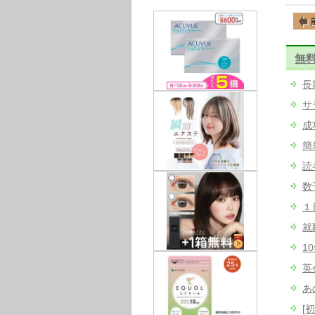
無
長
サ
成
簡
読
数
１
就
1
英
あ
[