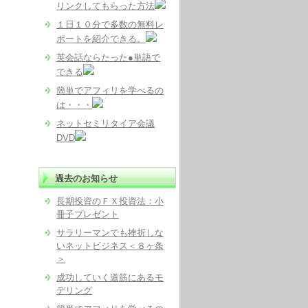
リンクしてもらった方法
１日１０分で多数の無料レ
ポートを紹介できる。
英会話ならたった●単語で
できる
簡単でアフィリを学べるの
は・・・
ネットセミリタイア会議
DVD
過去のお知らせ
長期投資のＦＸ投資法：小
冊子プレゼント
サラリーマンでも挫折しな
いネットビジネス＜８ヶ条
＞
成功していく道筋にあるモ
デリング