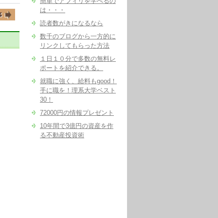
簡単でアフィリを学べるの
は・・・
読者数がきになるなら
数千のブログから一方的に
リンクしてもらった方法
１日１０分で多数の無料レ
ポートを紹介できる。
就職に強く、給料もgood！
手に職を！理系大学ベスト
30！
72000円の情報プレゼント
10年間で3億円の資産を作
る不動産投資術