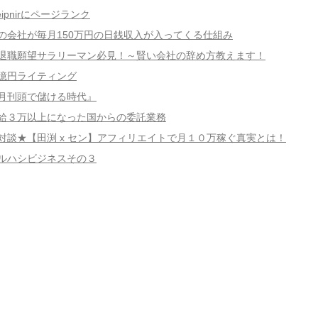
leipnirにページランク
の会社が毎月150万円の日銭収入が入ってくる仕組み
退職願望サラリーマン必見！～賢い会社の辞め方教えます！
億円ライティング
月刊頭で儲ける時代』
給３万以上になった国からの委託業務
対談★【田渕 x セン】アフィリエイトで月１０万稼ぐ真実とは！
ルハシビジネスその３