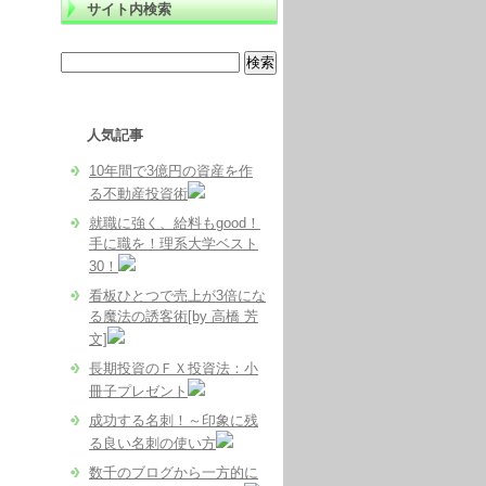
サイト内検索
人気記事
10年間で3億円の資産を作
る不動産投資術
就職に強く、給料もgood！
手に職を！理系大学ベスト
30！
看板ひとつで売上が3倍にな
る魔法の誘客術[by 高橋 芳
文]
長期投資のＦＸ投資法：小
冊子プレゼント
成功する名刺！～印象に残
る良い名刺の使い方
数千のブログから一方的に