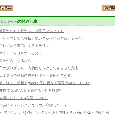
料レポート
の関連記事
期投資のＦＸ投資法：小冊子プレゼント
ラリーマンでも挫折しないネットビジネス＜８ヶ条＞
功していく道筋にあるモデリング
単でアフィリを学べるのは・・・
者数がきになるなら
千のブログから一方的にリンクしてもらった方法
日１０分で多数の無料レポートを紹介できる。
職に強く、給料もgood！手に職を！理系大学ベスト30！
0年間で3億円の資産を作る不動産投資術
会話ならたった●単語でできる
の必勝アドセンスノウハウが崩壊した！？」
初心者でも大丈夫]初めての収入の壁を突破するための具体的行動計画